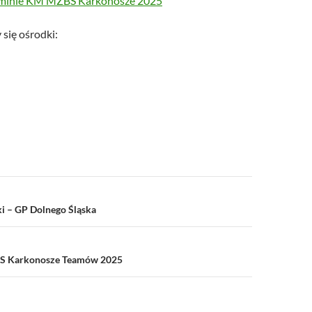
aminie KM MZBS Karkonosze 2025
 się ośrodki:
i – GP Dolnego Śląska
S Karkonosze Teamów 2025