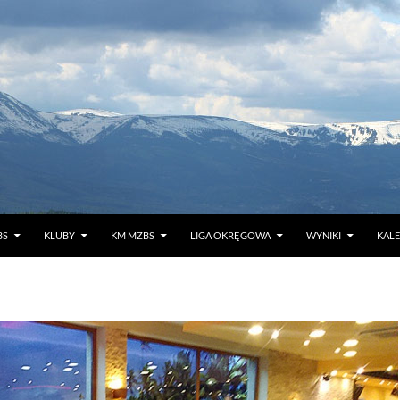
EJDŹ DO TREŚCI
BS
KLUBY
KM MZBS
LIGA OKRĘGOWA
WYNIKI
KAL