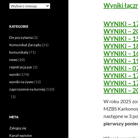
Wyniki łącz
WYNIKI – 1
KATEGORIE
WYNIKI – 2
WYNIKI – 1
Do poczytania
(2)
WYNIKI – 1
Komunikat Zarządu
(21)
WYNIKI – 1
komunikaty
(71)
WYNIKI – 1
news
(20)
WYNIKI – 0
rejestracja par
(2)
WYNIKI – 1
wyniki
(174)
WYNIKI – 1
wyniki na żywo
(12)
WYNIKI – 2
zaproszenie na turniej
(110)
˙
(1)
W roku 2025 zo
MZBS Karkonosze
następne w 3 po
META
pierwszy ponie
Zaloguj się
Kanał wpisów