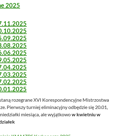
ne 2025
7.11.2025
0.10.2025
5.09.2025
8.08.2025
6.06.2025
9.05.2025
7.04.2025
7.03.2025
7.02.2025
0.01.2025
staną rozegrane XVI Korespondencyjne Mistrzostwa
. Pierwszy turniej eliminacyjny odbędzie się 20.01,
niedziałki miesiąca, ale wyjątkowo
w kwietniu w
działek