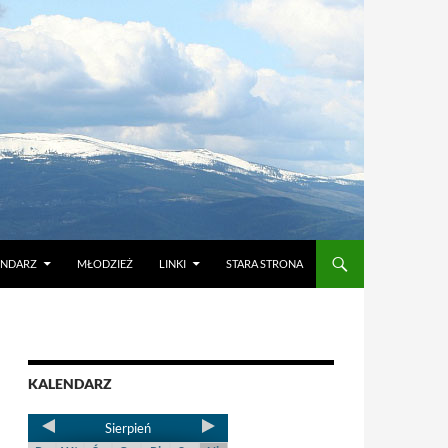
ENDARZ
MŁODZIEŻ
LINKI
STARA STRONA
KALENDARZ
Sierpień