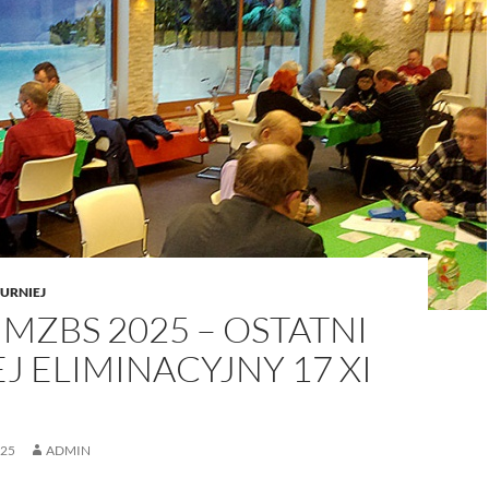
URNIEJ
 MZBS 2025 – OSTATNI
J ELIMINACYJNY 17 XI
025
ADMIN