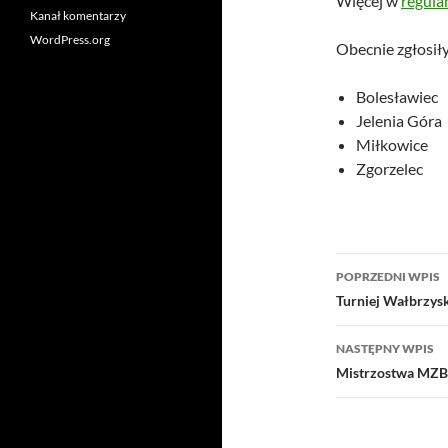
Więcej w
regul
Kanał komentarzy
WordPress.org
Obecnie zgłosiły
Bolesławiec
Jelenia Góra
Miłkowice
Zgorzelec
POPRZEDNI WPIS
Turniej Wałbrzysk
NASTĘPNY WPIS
Mistrzostwa MZB