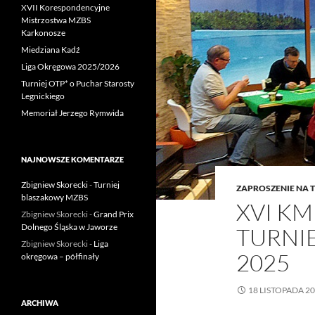
XVII Korespondencyjne
Mistrzostwa MZBS
Karkonosze
Miedziana Kadź
Liga Okręgowa 2025/2026
Turniej OTP* o Puchar Starosty
Legnickiego
Memoriał Jerzego Rymwida
NAJNOWSZE KOMENTARZE
Zbigniew Skorecki
-
Turniej
ZAPROSZENIE NA T
blaszakowy MZBS
XVI KM
Zbigniew Skorecki
-
Grand Prix
Dolnego Śląska w Jaworze
TURNIE
Zbigniew Skorecki
-
Liga
2025
okręgowa – półfinały
18 LISTOPADA 2
ARCHIWA