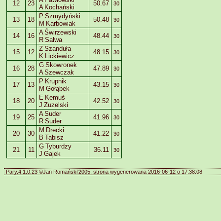
12
23
50.67
30
A Kochański
P Szmydyński
13
18
50.48
30
M Karbowiak
A Świrzewski
14
16
48.44
30
R Salwa
Z Szanduła
15
12
48.15
30
K Lickiewicz
G Skowronek
16
28
47.89
30
A Szewczak
P Krupnik
17
13
43.15
30
M Gołąbek
E Kemuś
18
20
42.52
30
J Zuzelski
A Suder
19
25
41.96
30
R Suder
M Drecki
20
30
41.22
30
B Tabisz
G Tyburdzy
21
11
36.11
30
J Gajek
Pary.4.1.0.23 ©Jan Romański'2005, strona wygenerowana 2016-06-12 o 17:38:08