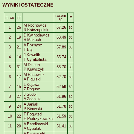
WYNIKI OSTATECZNE
razem
m-ce
nr
#
%
M Rochowicz
1
26
67.26
30
R Księżopolski
D Kwintkiewicz
2
19
63.49
30
R Makuch
A Poznysz
3
21
57.89
30
T Baj
J Kowalik
4
14
55.74
30
T Cymbalista
M Dziech
5
31
53.70
30
P Krawczyk
M Racewicz
6
17
52.70
30
A Pigulski
L Kujawa
7
15
52.59
30
Z Rogusz
J Sudoł
8
27
51.96
30
A Zdaniuk
A Janiak
9
24
51.78
30
P Birowski
T Pogwizd
10
22
51.59
30
H Pietrzykowska
A Barełkowski
11
29
51.41
30
A Cybulak
A Pawłowski