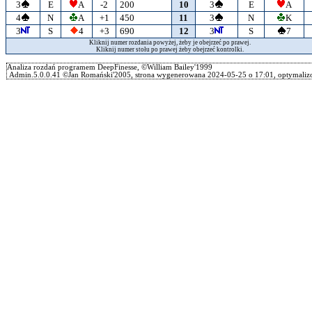
3
E
A
-2
200
10
3
E
A
4
N
A
+1
450
11
3
N
K
3
S
4
+3
690
12
3
S
7
Kliknij numer rozdania powyżej, żeby je obejrzeć po prawej.
Kliknij numer stołu po prawej żeby obejrzeć kontrolki.
Analiza rozdań programem DeepFinesse, ©William Bailey'1999
Admin.5.0.0.41 ©Jan Romański'2005, strona wygenerowana 2024-05-25 o 17:01, optymalizo