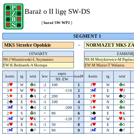
Baraż o II ligę SW-DS
[
baraż SW-WP2
]
SEGMENT 1
MKS Strzelce Opolskie
NORMAZET MKS Z
VS
OTWARTY
ZAMKNI
NS:J Wiszniewski-L Szymaniec
NS:M Motykiewicz-M Paplac
EW:K Bednarek-A Skorupa
EW:M Mazur-T Walania
zapis
kontr.
rg
wist
lew
rozd#
kontr.
rg
wist
NS EW
3
W
6
-2
100
1
3
W
6
3
W
8
=
-110
2
3
E
J
5
E
A
-2
200
3
2
W
Q
2
E
K
-1
100
4
3
N
J
3
S
4
-2
-200
5
5
N
8
2
S
9
=
90
6
3
E
K
2
W
K
=
-120
7
3
W
A
4
E
A
-1
50
8
4
E
5
1
N
7
=
90
9
1
N
7