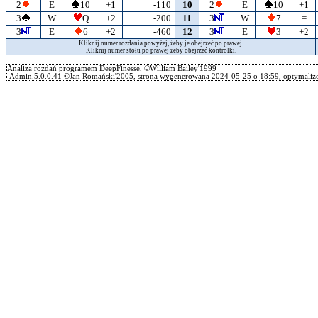
2
E
10
+1
-110
10
2
E
10
+1
3
W
Q
+2
-200
11
3
W
7
=
3
E
6
+2
-460
12
3
E
3
+2
Kliknij numer rozdania powyżej, żeby je obejrzeć po prawej.
Kliknij numer stołu po prawej żeby obejrzeć kontrolki.
Analiza rozdań programem DeepFinesse, ©William Bailey'1999
Admin.5.0.0.41 ©Jan Romański'2005, strona wygenerowana 2024-05-25 o 18:59, optymalizo