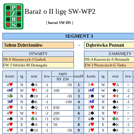
Baraż o II ligę SW-WP2
[
baraż SW-DS
]
SEGMENT 3
Szlem Dzierżoniów
Dąbrówka Poznań
VS
OTWARTY
ZAMKNIĘTY
NS:S Wawszczyk-J Grabek
NS:A Krawiecki-S Heimrath
EW:J Sibilski-M Domagała
EW:J Pieszczuch-G Tarka
zapis
kontr.
rg
wist
lew
rozd#
kontr.
rg
wist
lew
NS EW
4
N
A
-1
-50
1
5
W
A
=
6
W
J
-2
100
2
6
W
4
-2
3
N
10
-1
-50
3
2
W
9
-1
3
N
K
-1
-100
4
3
N
4
-1
4
S
Q
+1
650
5
5
N
9
=
4
W
3
-2
200
6
2
N
J
=
4
N
A
+1
650
7
4
N
K
=
4
E
A
-1
50
8
4
E
K
-1
4
N
10
-1
-50
9
2
S
6
=