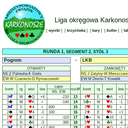
Liga okręgowa Karkono
[
wyniki
] [
krzyżówka
] [
kary
] [
butler
] [
ta
RUNDA 1
, SEGMENT 2, STÓŁ 3
Pogrom
LKB
VS
OTWARTY
ZAMKNIĘTY
NS:Z Patreuha-K Grela
NS:J Zatylny-W Mieszczan
EW:W Czarnecki-D Rymaszewski
EW:M Drecki-T Kowalik
zapis
kontr.
rg
wist
lew
rozd#
kontr.
rg
wist
lew
NS EW
1
W
Q
+4
-210
13
4
E
A
+1
3
W
K
=
-140
14
5
×
W
A
-1
3
S
4
=
600
15
3
E
6
=
2
W
4
-1
100
16
2
E
6
+1
2
E
3
=
-110
17
2
×
N
10
-1
4
N
6
-3
-300
18
5
N
6
-4
3
S
4
+2
460
19
4
N
Q
=