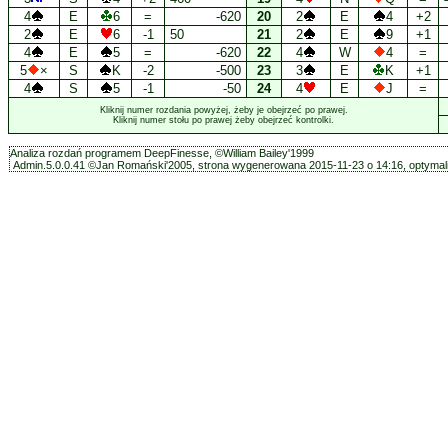
4
E
6
=
-620
20
2
E
4
+2
2
E
6
-1
50
21
2
E
9
+1
4
E
5
=
-620
22
4
W
4
=
5
×
S
K
-2
-500
23
3
E
K
+1
4
S
5
-1
-50
24
4
E
J
=
Kliknij numer rozdania powyżej, żeby je obejrzeć po prawej.
Kliknij numer stołu po prawej żeby obejrzeć kontrolki.
Analiza rozdań programem DeepFinesse, ©William Bailey'1999
Admin.5.0.0.41 ©Jan Romański'2005, strona wygenerowana 2015-11-23 o 14:16, optymali