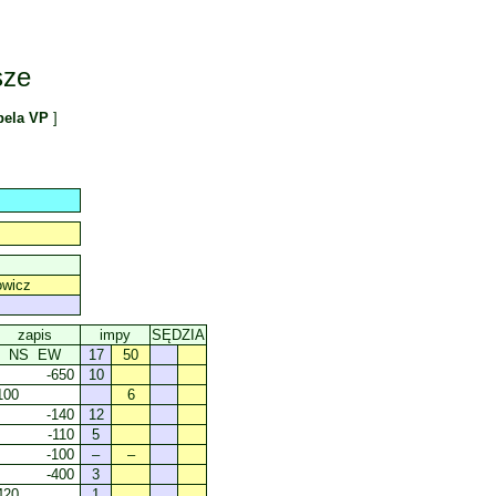
sze
bela VP
]
owicz
zapis
impy
SĘDZIA
NS EW
17
50
-650
10
100
6
-140
12
-110
5
-100
–
–
-400
3
420
1