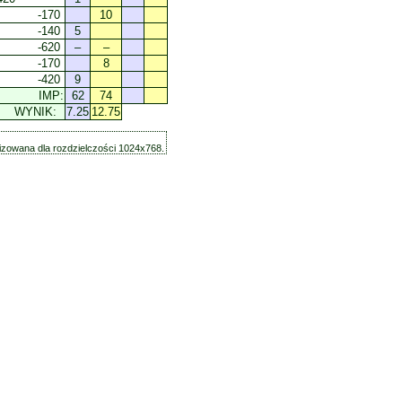
-170
10
-140
5
-620
–
–
-170
8
-420
9
IMP:
62
74
WYNIK:
7.25
12.75
zowana dla rozdzielczości 1024x768.