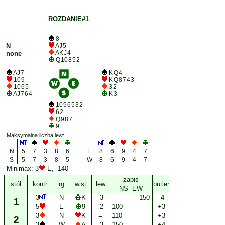
ROZDANIE#1
8
N
A J 5
A K J 4
none
Q 10 8 5 2
A J 7
K Q 4
10 9
K Q 8 7 4 3
10 6 5
3 2
A J 7 6 4
K 3
10 9 6 5 3 2
6 2
Q 9 8 7
9
Maksymalna liczba lew:
N
5
7
3
8
6
E
8
6
9
4
7
S
5
7
3
8
5
W
8
6
9
4
7
Minimax: 3
E, -140
zapis
stół
kontr.
rg
wist
lew
butler
NS EW
3
N
K
-3
-150
-4
1
5
E
9
-2
100
+3
3
N
K
=
110
+3
2
3
W
A
-3
150
+4