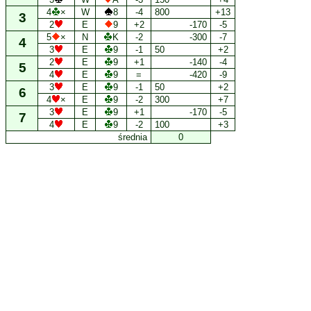
4
×
W
8
-4
800
+13
3
2
E
9
+2
-170
-5
5
×
N
K
-2
-300
-7
4
3
E
9
-1
50
+2
2
E
9
+1
-140
-4
5
4
E
9
=
-420
-9
3
E
9
-1
50
+2
6
4
×
E
9
-2
300
+7
3
E
9
+1
-170
-5
7
4
E
9
-2
100
+3
średnia
0