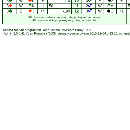
3
W
K
=
-110
10
3
E
2
=
3
W
K
-1
50
11
2
W
A
-1
5
3
E
3
+4
-190
12
3
W
Q
+1
Kliknij numer rozdania powyżej, żeby je obejrzeć po prawej.
Kliknij numer stołu po prawej żeby obejrzeć kontrolki.
Analiza rozdań programem DeepFinesse, ©William Bailey'1999
Admin.5.0.0.41 ©Jan Romański'2005, strona wygenerowana 2016-12-04 o 13:35, optymali