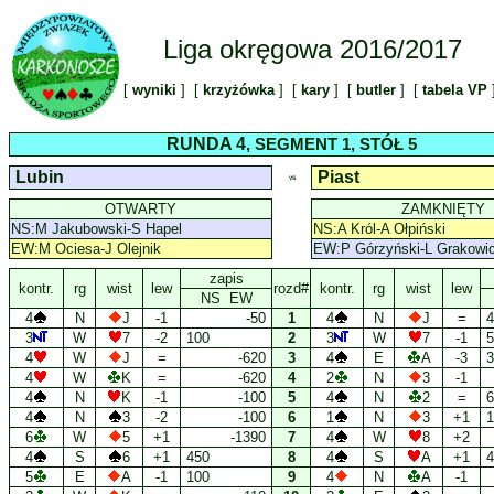
Liga okręgowa 2016/2017
[
wyniki
] [
krzyżówka
] [
kary
] [
butler
] [
tabela VP
RUNDA 4
, SEGMENT 1, STÓŁ 5
Lubin
Piast
VS
OTWARTY
ZAMKNIĘTY
NS:M Jakubowski-S Hapel
NS:A Król-A Ołpiński
EW:M Ociesa-J Olejnik
EW:P Górzyński-L Grakowi
zapis
kontr.
rg
wist
lew
rozd#
kontr.
rg
wist
lew
NS EW
4
N
J
-1
-50
1
4
N
J
=
4
3
W
7
-2
100
2
3
W
7
-1
5
4
W
J
=
-620
3
4
E
A
-3
3
4
W
K
=
-620
4
2
N
3
-1
4
N
K
-1
-100
5
4
N
2
=
6
4
N
3
-2
-100
6
1
N
3
+1
1
6
W
5
+1
-1390
7
4
W
8
+2
4
S
6
+1
450
8
4
S
A
+1
4
5
E
A
-1
100
9
4
N
A
-1