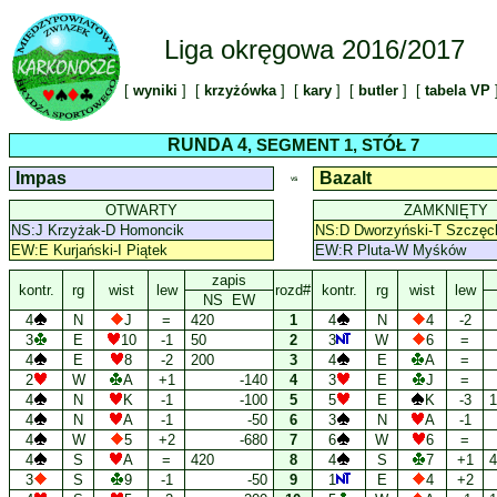
Liga okręgowa 2016/2017
[
wyniki
] [
krzyżówka
] [
kary
] [
butler
] [
tabela VP
RUNDA 4
, SEGMENT 1, STÓŁ 7
Impas
Bazalt
VS
OTWARTY
ZAMKNIĘTY
NS:J Krzyżak-D Homoncik
NS:D Dworzyński-T Szczęc
EW:E Kurjański-I Piątek
EW:R Pluta-W Myśków
zapis
kontr.
rg
wist
lew
rozd#
kontr.
rg
wist
lew
NS EW
4
N
J
=
420
1
4
N
4
-2
3
E
10
-1
50
2
3
W
6
=
4
E
8
-2
200
3
4
E
A
=
2
W
A
+1
-140
4
3
E
J
=
4
N
K
-1
-100
5
5
E
K
-3
1
4
N
A
-1
-50
6
3
N
A
-1
4
W
5
+2
-680
7
6
W
6
=
4
S
A
=
420
8
4
S
7
+1
4
3
S
9
-1
-50
9
1
E
4
+2