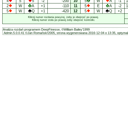
4
S
5
-2
-200
10
5
W
A
-1
1
2
W
A
+1
-110
11
5
E
A
-2
1
5
W
Q
+1
-420
12
5
W
Q
+2
Kliknij numer rozdania powyżej, żeby je obejrzeć po prawej.
Kliknij numer stołu po prawej żeby obejrzeć kontrolki.
Analiza rozdań programem DeepFinesse, ©William Bailey'1999
Admin.5.0.0.41 ©Jan Romański'2005, strona wygenerowana 2016-12-04 o 13:35, optymali