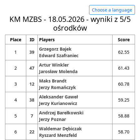
Choose a language
KM MZBS - 18.05.2026 - wyniki z 5/5
ośrodków
Place
ID
Players
Score
Grzegorz Bajek
1
39
62.55
Edward Szafraniec
Artur Winkler
2
47
61.43
Jarosław Molenda
Maks Brandt
3
12
60.78
Jerzy Romańczyk
Aleksander Gaweł
4
38
59.25
Jerzy Kurianowicz
Andrzej Barełkowski
5
7
58.88
Jerzy Poznar
Waldemar Dębiczak
6
22
58.70
Ryszard Menzfeld