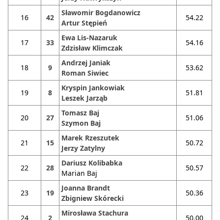
Sławomir Bogdanowicz
16
42
54.22
Artur Stępień
Ewa Lis-Nazaruk
17
33
54.16
Zdzisław Klimczak
Andrzej Janiak
18
9
53.62
Roman Siwiec
Kryspin Jankowiak
19
8
51.81
Leszek Jarząb
Tomasz Baj
20
27
51.06
Szymon Baj
Marek Rzeszutek
21
15
50.72
Jerzy Zatylny
Dariusz Kolibabka
22
28
50.57
Marian Baj
Joanna Brandt
23
19
50.36
Zbigniew Skórecki
Mirosława Stachura
24
2
50.00