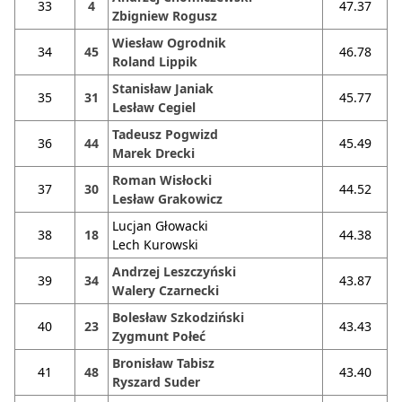
33
4
47.37
Zbigniew Rogusz
Wiesław Ogrodnik
34
45
46.78
Roland Lippik
Stanisław Janiak
35
31
45.77
Lesław Cegiel
Tadeusz Pogwizd
36
44
45.49
Marek Drecki
Roman Wisłocki
37
30
44.52
Lesław Grakowicz
Lucjan Głowacki
38
18
44.38
Lech Kurowski
Andrzej Leszczyński
39
34
43.87
Walery Czarnecki
Bolesław Szkodziński
40
23
43.43
Zygmunt Połeć
Bronisław Tabisz
41
48
43.40
Ryszard Suder