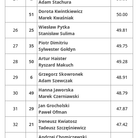
Adam Stachura
Dorota Kwintkiewicz
51
50.00
Marek Kwaśniak
Wiesław Pytka
26
25
49.81
Stanisław Sulima
Piotr Dimitriu
27
35
49.75
Sylwester Gołdyn
Artur Haister
28
50
49.28
Ryszard Makuch
Grzegorz Skowronek
29
6
48.91
Adam Szewczak
Hanna Jaworska
30
49
48.79
Marek Czerniawski
Jan Grocholski
31
29
47.87
Paweł Ofman
Ireneusz Kwiatosz
32
21
47.42
Tadeusz Szczęśniewicz
Andrzej Chomiczewski