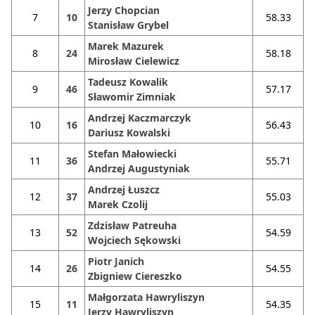
Jerzy Chopcian
7
10
58.33
Stanisław Grybel
Marek Mazurek
8
24
58.18
Mirosław Cielewicz
Tadeusz Kowalik
9
46
57.17
Sławomir Zimniak
Andrzej Kaczmarczyk
10
16
56.43
Dariusz Kowalski
Stefan Małowiecki
11
36
55.71
Andrzej Augustyniak
Andrzej Łuszcz
12
37
55.03
Marek Czolij
Zdzisław Patreuha
13
52
54.59
Wojciech Sękowski
Piotr Janich
14
26
54.55
Zbigniew Ciereszko
Małgorzata Hawryliszyn
15
11
54.35
Jerzy Hawryliszyn