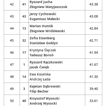
Ryszard Jucha
42
41
43.38
Zbigniew Matyjaszczuk
Jerzy Cychowski
43
43
43.08
Eugeniusz Małecki
Marian Hutnik
44
13
42.84
Zbigniew Wróblewski
Zofia Eisenberg
45
32
42.71
Stanisław Gołdyn
Krystyna Ślęczek
46
17
41.94
Tadeusz Boroń
Ryszard Rączkowski
47
1
41.67
Jacek Ćwięk
Ewa Koselska
48
14
41.30
Andrzej Łada
Kajetan Dąbrowski
49
3
39.40
Filip Becher
Krzysztof Wysocki
50
40
33.61
Andrzej Wysocki