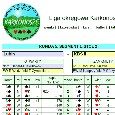
Liga okręgowa Karkono
[
wyniki
] [
krzyżówka
] [
kary
] [
butler
] [
ta
RUNDA 5
, SEGMENT 1, STÓŁ 2
Lubin
KBS II
VS
OTWARTY
ZAMKNIĘTY
NS:S Hapel-M Jakubowski
NS:Z Rogusz-L Kujawa
EW:R Wodziński-T Cymbalista
EW:M Kacprzyński-P Górzy
zapis
kontr.
rg
wist
lew
rozd#
kontr.
rg
wist
lew
NS EW
3
E
J
+1
-170
1
4
W
A
=
4
N
K
=
620
2
4
N
J
-1
4
W
3
=
-620
3
3
E
2
=
3
W
5
+1
-170
4
4
W
Q
=
3
W
A
=
-140
5
3
N
4
-1
4
W
K
+2
-680
6
4
W
6
=
3
E
J
=
-110
7
3
E
10
=