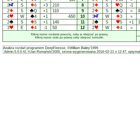
2
S
6
+3
210
8
3
S
Q
-1
2
S
Q
+1
110
9
2
S
Q
=
4
W
4
+1
-650
10
3
W
3
=
2
S
5
+1
140
11
2
S
5
+1
3
E
4
-1
50
12
2
W
4
=
Kliknij numer rozdania powyżej, żeby je obejrzeć po prawej.
Kliknij numer stołu po prawej żeby obejrzeć kontrolki.
Analiza rozdań programem DeepFinesse, ©William Bailey'1999
Admin.5.0.0.41 ©Jan Romański'2005, strona wygenerowana 2016-02-21 o 12:47, optymali