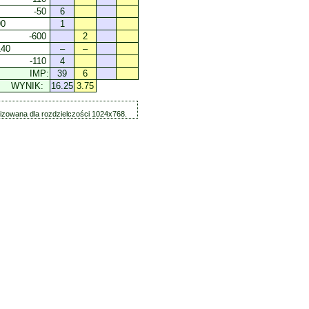
-50
6
90
1
-600
2
140
–
–
-110
4
IMP:
39
6
WYNIK:
16.25
3.75
zowana dla rozdzielczości 1024x768.