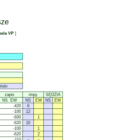
sze
bela VP
]
ński
zapis
impy
SĘDZIA
NS EW
NS
EW
NS
EW
-420
6
-100
12
-600
1
-620
10
-100
1
-620
2
-110
–
–