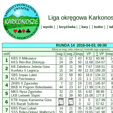
Liga okręgowa Karkono
[
wyniki
] [
krzyżówka
] [
kary
] [
butler
] [
ta
RUNDA 14 2016-04-03, 09:00
Kliknij na impy żeby zobaczyć kontrolki tego segmentu.
stół
seg.1
seg.2
impy
VP
∑ VP
miej
KBS II Miłkowice
31
12
43
8.32
60.99
1
1
KKS Ren-But Złotoryja
24
26
50
11.68
154.67
7
KB Zabobrze Jelenia Góra
28
11
39
7.67
158.51
6
2
Konfeks II Legnica
15
34
49
12.33
189.28
1
SBS Impas Lubin
22
58
80
18.9
134.22
1
3
KLS Piechowice
20
2
22
1.1
173.78
4
ZKBS II Zgorzelec
7
12
19
2.01
145.97
8
4
BKB III Pogrom Bolesławiec
44
23
67
17.99
174.21
3
MKS Nysa Zgorzelec
32
23
55
4.92
88.89
1
5
LKB Lwówek Śląski
41
39
80
15.08
177.8
2
KTB Impas Kamienna Góra
0
0
117.99
1
6
KS Bazalt Sulików
0
12
57.62
1
KBS Piast Lubań
14
21
35
0.35
140.97
1
7
ŚSS Bolko-Dolgaz Wałbrzych
55
48
103
19.65
141.98
9