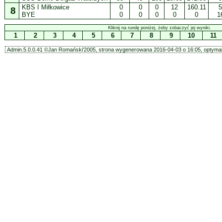
KBS I Miłkowice
0
0
0
12
160.11
5
8
BYE
0
0
0
0
0
1
Kliknij na rundę poniżej, żeby zobaczyć jej wyniki.
1
2
3
4
5
6
7
8
9
10
11
Admin.5.0.0.41 ©Jan Romański'2005, strona wygenerowana 2016-04-03 o 16:05, optymal