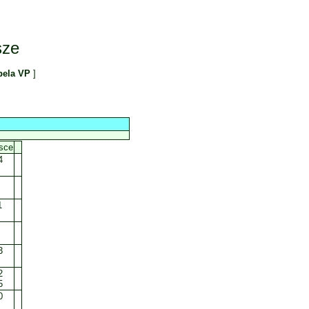
sze
bela VP
]
sce
4
1
3
2
5
0