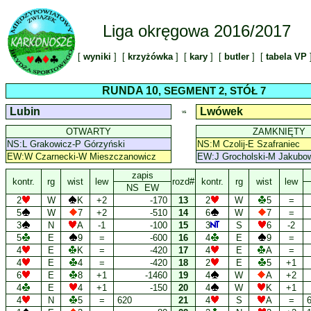
Liga okręgowa 2016/2017
[
wyniki
] [
krzyżówka
] [
kary
] [
butler
] [
tabela VP
RUNDA 10
, SEGMENT 2, STÓŁ 7
Lubin
Lwówek
VS
OTWARTY
ZAMKNIĘTY
NS:L Grakowicz-P Górzyński
NS:M Czolij-E Szafraniec
EW:W Czarnecki-W Mieszczanowicz
EW:J Grocholski-M Jakubo
zapis
kontr.
rg
wist
lew
rozd#
kontr.
rg
wist
lew
NS EW
2
W
K
+2
-170
13
2
W
5
=
5
W
7
+2
-510
14
6
W
7
=
3
N
A
-1
-100
15
3
S
6
-2
5
E
9
=
-600
16
4
E
9
=
4
E
K
=
-420
17
4
E
A
=
4
E
4
=
-420
18
2
E
5
+1
6
E
8
+1
-1460
19
4
W
A
+2
4
E
4
+1
-150
20
4
W
K
+1
4
N
5
=
620
21
4
S
A
=