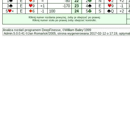
1
E
3
=
-80
22
2
N
2
+2
3
E
9
+1
-170
23
4
E
9
-1
5
×
E
6
-1
100
24
5
S
Q
+2
Kliknij numer rozdania powyżej, żeby je obejrzeć po prawej.
Kliknij numer stołu po prawej żeby obejrzeć kontrolki.
Analiza rozdań programem DeepFinesse, ©William Bailey'1999
Admin.5.0.0.41 ©Jan Romański'2005, strona wygenerowana 2017-02-12 o 17:19, optymali