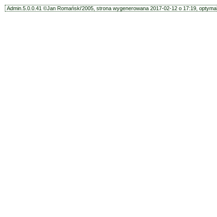
Admin.5.0.0.41 ©Jan Romański'2005, strona wygenerowana 2017-02-12 o 17:19, optymal