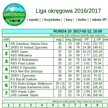
Liga okręgowa 2016/2017
[
wyniki
] [
krzyżówka
] [
kary
] [
butler
] [
tabela VP
RUNDA 10 2017-02-12, 10:00
Kliknij na impy żeby zobaczyć kontrolki tego segmentu.
stół
seg.1
seg.2
impy
VP
∑ VP
mi
KB Zabobrze Jelenia Góra
36
23
59
5.61
122.79
1
ZKBS III Insbud Zgorzelec
30
48
78
14.39
149.41
JKBS Jawor
37
52
89
16.23
155.03
2
KBS Miłkowice
35
24
59
3.77
121.18
BKB III Bolesławiec
38
40
78
16.38
68.41
3
KBS Piast Lubań
25
22
47
3.62
75.54
ZKBS II Zgorzelec
25
14
39
1.67
23.66
4
KKS Ren But Złotoryja
32
54
86
18.33
108.87
ZKBS I Zgorzelec
49
48
97
19.41
76.31
5
KS Bazalt Sulików
14
24
38
0.59
21.95
ŚSS Bolko-Dolgaz Wałbrzych
28 (-3)
31
59
9.45
108.84
6
KTB Impas Kamienna Góra
21 (-3)
37
58
8.92
105.28
SBS Impas Lubin
14
24
38
2.94
83.79
7
LKB Lwówek Śląski
22
52
74
17.06
168.56
Kliknij na rundę poniżej, żeby zobaczyć jej wyniki.
1
2
3
4
5
6
7
8
9