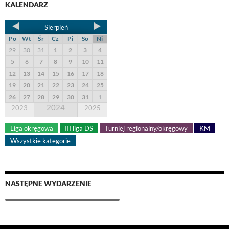
KALENDARZ
Sierpień
Po
Wt
Śr
Cz
Pi
So
Ni
29
30
31
1
2
3
4
5
6
7
8
9
10
11
12
13
14
15
16
17
18
19
20
21
22
23
24
25
26
27
28
29
30
31
1
2024
2023
2025
Liga okręgowa
III liga DS
Turniej regionalny/okręgowy
KM
Wszystkie kategorie
NASTĘPNE WYDARZENIE