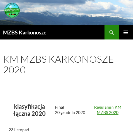
MZBS Karkonosze
PRZEJDŹ
MENU
DO
GŁÓWN
TREŚCI
KM MZBS KARKONOSZE
2020
klasyfikacja
Finał
Regulamin KM
łączna 2020
20 grudnia 2020
MZBS 2020
23 listopad