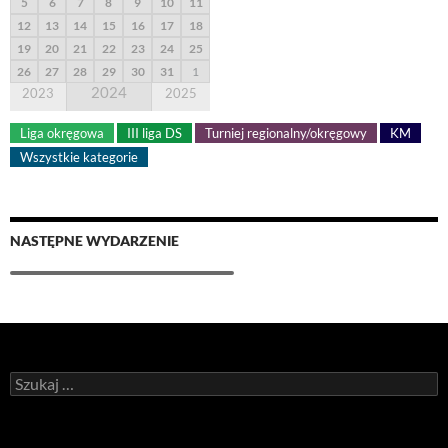
5
6
7
8
9
10
11
12
13
14
15
16
17
18
19
20
21
22
23
24
25
26
27
28
29
30
31
1
2024
2023
2025
Liga okręgowa
III liga DS
Turniej regionalny/okręgowy
KM
Wszystkie kategorie
NASTĘPNE WYDARZENIE