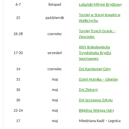
6-7
listopad
Lubański Mityng Brydżowy
Turniej w Starej Kopalni w
25
październik
Wałbrzychu
Turniej Trzech Granic –
26-28
czerwiec
Zgorzelec
XXIV Bolesławiecka
17-20
wrzesień
Trzydniówka Brydża
Sportowego
14
czerwiec
Dni Kamiennej Góry
31
maj
Dzień Hutnika – Głogów
30
maj
Dni Złotoryi
30
maj
Dni Szczawna-Zdroju
22-24
maj
Błękitna Wstęga Odry
17
maj
Miedziana Kadź – Legnica