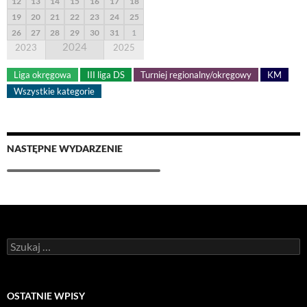
12
13
14
15
16
17
18
19
20
21
22
23
24
25
26
27
28
29
30
31
1
2024
2023
2025
Liga okręgowa
III liga DS
Turniej regionalny/okręgowy
KM
Wszystkie kategorie
NASTĘPNE WYDARZENIE
OSTATNIE WPISY