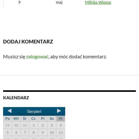
9
maj
Milicka Wiosna
DODAJ KOMENTARZ
Musisz się
zalogować
, aby móc dodać komentarz.
KALENDARZ
Sierpień
Po
Wt
Śr
Cz
Pi
So
Ni
29
30
31
1
2
3
4
5
6
7
8
9
10
11