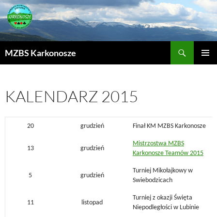
MZBS Karkonosze
PRZEJDŹ
MENU
DO
GŁÓWN
TREŚCI
KALENDARZ 2015
20
grudzień
Finał KM MZBS Karkonosze
Mistrzostwa MZBS
13
grudzień
Karkonosze Teamów 2015
Turniej Mikołajkowy w
5
grudzień
Swiebodzicach
Turniej z okazji Święta
11
listopad
Niepodległości w Lubinie