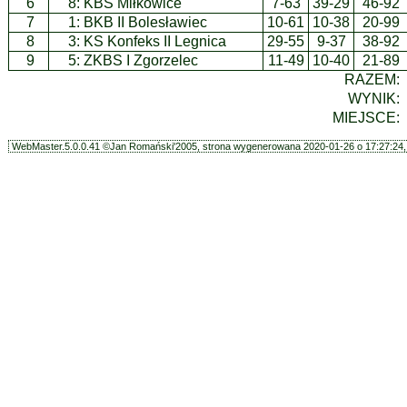
6
8:
KBS Miłkowice
7-63
39-29
46-92
7
1:
BKB II Bolesławiec
10-61
10-38
20-99
8
3:
KS Konfeks II Legnica
29-55
9-37
38-92
9
5:
ZKBS I Zgorzelec
11-49
10-40
21-89
RAZEM:
WYNIK:
MIEJSCE:
WebMaster.5.0.0.41 ©Jan Romański'2005, strona wygenerowana 2020-01-26 o 17:27:24, 