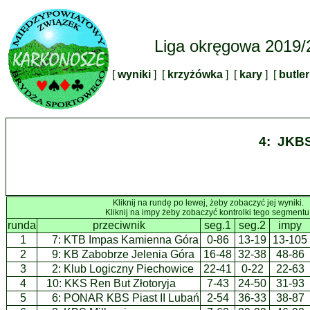
Liga okręgowa 2019/
[
wyniki
] [
krzyżówka
] [
kary
] [
butle
4: JKBS
Kliknij na rundę po lewej, żeby zobaczyć jej wyniki.
Kliknij na impy żeby zobaczyć kontrolki tego segmentu
runda
przeciwnik
seg.1
seg.2
impy
1
7:
KTB Impas Kamienna Góra
0-86
13-19
13-105
2
9:
KB Zabobrze Jelenia Góra
16-48
32-38
48-86
3
2:
Klub Logiczny Piechowice
22-41
0-22
22-63
4
10:
KKS Ren But Złotoryja
7-43
24-50
31-93
5
6:
PONAR KBS Piast II Lubań
2-54
36-33
38-87