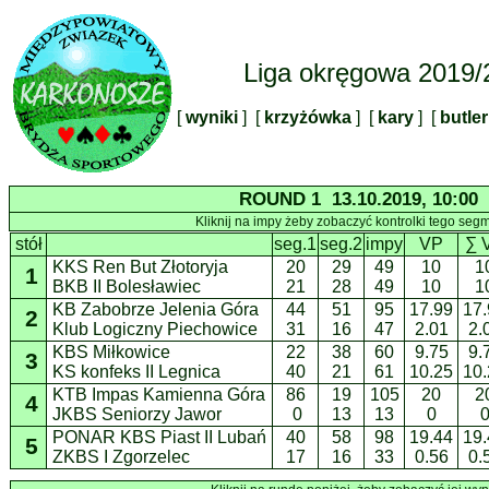
Liga okręgowa 2019/
[
wyniki
] [
krzyżówka
] [
kary
] [
butle
ROUND 1 13.10.2019, 10:00
Kliknij na impy żeby zobaczyć kontrolki tego seg
stół
seg.1
seg.2
impy
VP
∑ 
KKS Ren But Złotoryja
20
29
49
10
1
1
BKB II Bolesławiec
21
28
49
10
1
KB Zabobrze Jelenia Góra
44
51
95
17.99
17.
2
Klub Logiczny Piechowice
31
16
47
2.01
2.
KBS Miłkowice
22
38
60
9.75
9.
3
KS konfeks II Legnica
40
21
61
10.25
10.
KTB Impas Kamienna Góra
86
19
105
20
2
4
JKBS Seniorzy Jawor
0
13
13
0
PONAR KBS Piast II Lubań
40
58
98
19.44
19.
5
ZKBS I Zgorzelec
17
16
33
0.56
0.