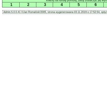
Kliknij na rundę poniżej, żeby zobaczyć jej wyni
1
2
3
4
5
6
Admin.5.0.0.41 ©Jan Romański'2005, strona wygenerowana 03.11.2019 o 17:52:54, optym