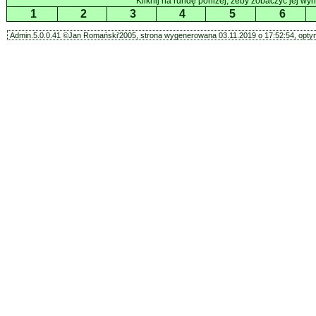
Kliknij na rundę poniżej, żeby zobaczyć jej wyni
1
2
3
4
5
6
Admin.5.0.0.41 ©Jan Romański'2005, strona wygenerowana 03.11.2019 o 17:52:54, optym