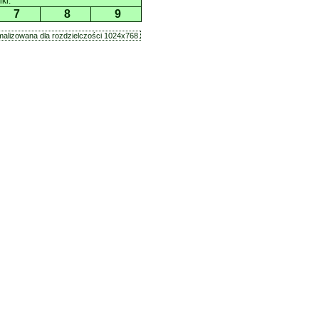
ki.
7
8
9
alizowana dla rozdzielczości 1024x768.