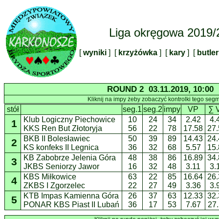
Liga okręgowa 2019/
[
wyniki
] [
krzyżówka
] [
kary
] [
butle
ROUND 2 03.11.2019, 10:00
Kliknij na impy żeby zobaczyć kontrolki tego seg
stół
seg.1
seg.2
impy
VP
∑ 
Klub Logiczny Piechowice
10
24
34
2.42
4.
1
KKS Ren But Złotoryja
56
22
78
17.58
27.
BKB II Bolesławiec
50
39
89
14.43
24.
2
KS konfeks II Legnica
36
32
68
5.57
15.
KB Zabobrze Jelenia Góra
48
38
86
16.89
34.
3
JKBS Seniorzy Jawor
16
32
48
3.11
3.
KBS Miłkowice
63
22
85
16.64
26.
4
ZKBS I Zgorzelec
22
27
49
3.36
3.
KTB Impas Kamienna Góra
26
37
63
12.33
32.
5
PONAR KBS Piast II Lubań
36
17
53
7.67
27.