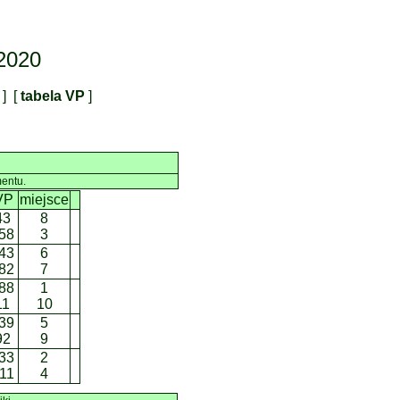
2020
r
] [
tabela VP
]
mentu.
VP
miejsce
43
8
58
3
43
6
82
7
88
1
11
10
39
5
92
9
33
2
11
4