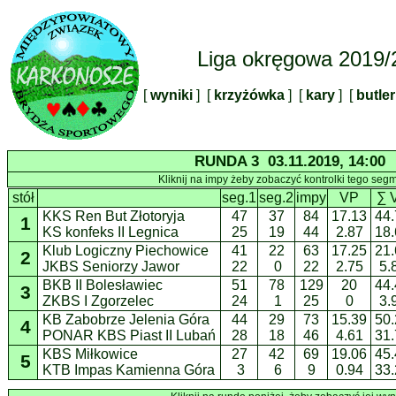
Liga okręgowa 2019/
[
wyniki
] [
krzyżówka
] [
kary
] [
butle
RUNDA 3 03.11.2019, 14:00
Kliknij na impy żeby zobaczyć kontrolki tego seg
stół
seg.1
seg.2
impy
VP
∑ 
KKS Ren But Złotoryja
47
37
84
17.13
44.
1
KS konfeks II Legnica
25
19
44
2.87
18.
Klub Logiczny Piechowice
41
22
63
17.25
21.
2
JKBS Seniorzy Jawor
22
0
22
2.75
5.
BKB II Bolesławiec
51
78
129
20
44.
3
ZKBS I Zgorzelec
24
1
25
0
3.
KB Zabobrze Jelenia Góra
44
29
73
15.39
50.
4
PONAR KBS Piast II Lubań
28
18
46
4.61
31.
KBS Miłkowice
27
42
69
19.06
45.
5
KTB Impas Kamienna Góra
3
6
9
0.94
33.