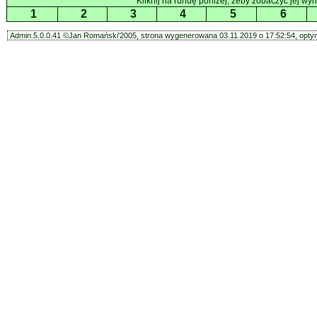
Kliknij na rundę poniżej, żeby zobaczyć jej wyni
1
2
3
4
5
6
Admin.5.0.0.41 ©Jan Romański'2005, strona wygenerowana 03.11.2019 o 17:52:54, optym