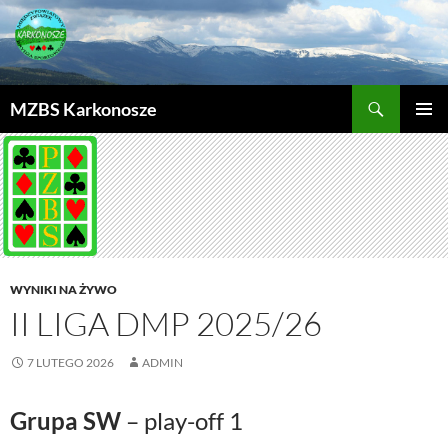
MZBS Karkonosze
PRZEJDŹ
MENU
DO
GŁÓWN
TREŚCI
WYNIKI NA ŻYWO
II LIGA DMP 2025/26
7 LUTEGO 2026
ADMIN
Grupa SW
– play-off 1