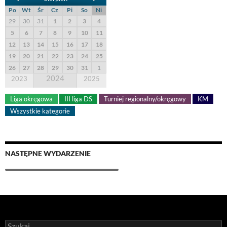
Po
Wt
Śr
Cz
Pi
So
Ni
29
30
31
1
2
3
4
5
6
7
8
9
10
11
12
13
14
15
16
17
18
19
20
21
22
23
24
25
26
27
28
29
30
31
1
2024
2023
2025
Liga okręgowa
III liga DS
Turniej regionalny/okręgowy
KM
Wszystkie kategorie
NASTĘPNE WYDARZENIE