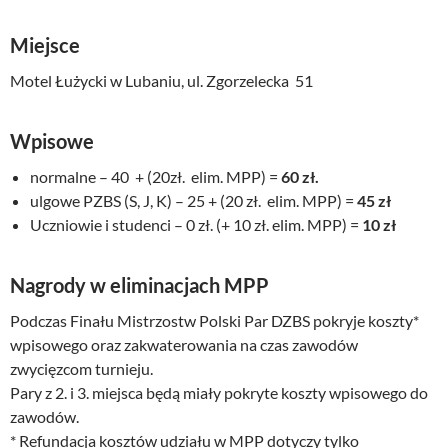
Miejsce
Motel Łużycki w Lubaniu, ul. Zgorzelecka 51
Wpisowe
normalne – 40 + (20zł. elim. MPP) =
60 zł.
ulgowe PZBS (S, J, K) – 25 + (20 zł. elim. MPP) =
45 zł
Uczniowie i studenci – 0 zł. (+ 10 zł. elim. MPP) =
10 zł
Nagrody w eliminacjach MPP
Podczas Finału Mistrzostw Polski Par DZBS pokryje koszty*
wpisowego oraz zakwaterowania na czas zawodów
zwycięzcom turnieju.
Pary z 2. i 3. miejsca będą miały pokryte koszty wpisowego do
zawodów.
* Refundacja kosztów udziału w MPP dotyczy tylko