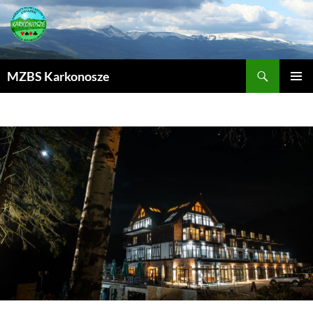
MZBS Karkonosze
PRZEJDŹ
MENU
DO
GŁÓWN
TREŚCI