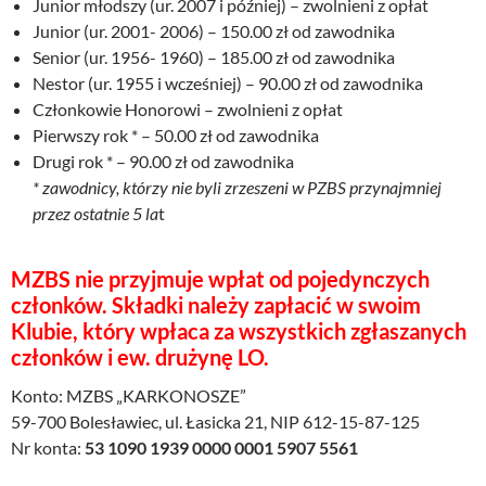
Junior młodszy (ur. 2007 i później) – zwolnieni z opłat
Junior (ur. 2001- 2006) – 150.00 zł od zawodnika
Senior (ur. 1956- 1960) – 185.00 zł od zawodnika
Nestor (ur. 1955 i wcześniej) – 90.00 zł od zawodnika
Członkowie Honorowi – zwolnieni z opłat
Pierwszy rok * – 50.00 zł od zawodnika
Drugi rok * – 90.00 zł od zawodnika
* zawodnicy, którzy nie byli zrzeszeni w PZBS przynajmniej
przez ostatnie 5 la
t
MZBS nie przyjmuje wpłat od pojedynczych
członków. Składki należy zapłacić w swoim
Klubie, który wpłaca za wszystkich zgłaszanych
członków i ew. drużynę LO.
Konto: MZBS „KARKONOSZE”
59-700 Bolesławiec, ul. Łasicka 21, NIP 612-15-87-125
Nr konta:
53 1090 1939 0000 0001 5907 5561