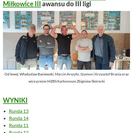
Miłkowice III
awansu do III ligi
Od lewej: Władysław Baniewski, Marcin Arszyło, Szymon i Krzysztof Brania oraz
wice prezes MZBS Karkonosze Zbigniew Skórecki
WYNIKI
Runda 13
Runda 14
Runda 11
Runda 12