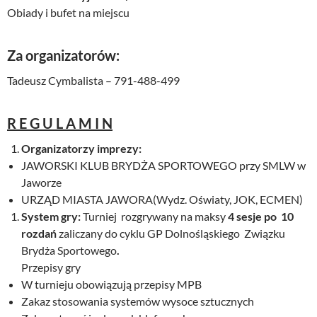
Obiady i bufet na miejscu
Za organizatorów:
Tadeusz Cymbalista – 791-488-499
R E G U L A M I N
Organizatorzy imprezy:
JAWORSKI KLUB BRYDŻA SPORTOWEGO przy SMLW w
Jaworze
URZĄD MIASTA JAWORA(Wydz. Oświaty, JOK, ECMEN)
System gry:
Turniej rozgrywany na maksy
4 sesje po 10
rozdań
zaliczany do cyklu GP Dolnośląskiego Związku
Brydża Sportowego
.
Przepisy gry
W turnieju obowiązują przepisy MPB
Zakaz stosowania systemów wysoce sztucznych