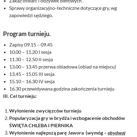
Zakaz otwarć i odzywek blefowych .
Sprawy organizacyjno-techniczne dotyczące gry, wg
zapowiedzi sędziego.
Program turnieju.
Zapisy 09.15 – 09.45
10.00 – 11.20 I sesja
11.30 – 12.50 II sesja
13.00 – 13.45 przerwa obiadowa (obiad na miejscu)
13.45 – 15.05 III sesja
15.10 – 16.30 IV sesja
16.30 przewidywana godzina zakończenia turnieju
III. Cel turnieju:
Wyłonienie zwycięzców turnieju
Popularyzacja gry w brydża i wzbogacenie obchodów
ŚWIĘTA CHLEBA I PIERNIKA
Wyłonienie najlepszą parę Jawora (wymóg –
obydwaj