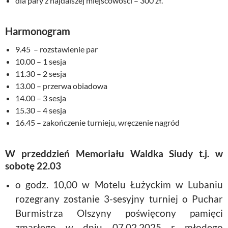
dla pary z najdalszej miejscowości – 300 zł.
Harmonogram
9.45 – rozstawienie par
10.00 – 1 sesja
11.30 – 2 sesja
13.00 – przerwa obiadowa
14.00 – 3 sesja
15.30 – 4 sesja
16.45 – zakończenie turnieju, wręczenie nagród
W przeddzień Memoriału Waldka Siudy t.j. w
sobotę 22.03
o godz. 10,00 w Motelu Łużyckim w Lubaniu
rozegrany zostanie 3-sesyjny turniej o Puchar
Burmistrza Olszyny poświęcony pamięci
zmarłego w dniu 07.02.2025 r młodego