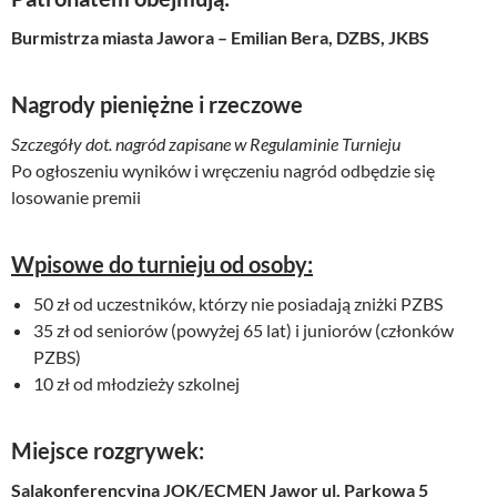
Burmistrza miasta Jawora – Emilian Bera,
DZBS,
JKBS
Nagrody pieniężne i rzeczowe
Szczegóły dot. nagród zapisane w Regulaminie Turnieju
Po ogłoszeniu wyników i wręczeniu nagród odbędzie się
losowanie premii
Wpisowe do turnieju od osoby:
50 zł od uczestników, którzy nie posiadają zniżki PZBS
35 zł od seniorów (powyżej 65 lat) i juniorów (członków
PZBS)
10 zł od młodzieży szkolnej
Miejsce rozgrywek:
Sala
konferencyjna
JOK/ECMEN Jawor ul. Parkowa 5