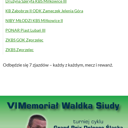
Drużyna Szeryfa KBS Miłkowice III
KB Zabobrze II ODK Zameczek Jelenia Góra
NIBY MŁODZI KBS Miłkowice II
PONAR Piast Lubań III
ZKBS GOK Zgorzelec
ZKBS Zgorzelec
Odbędzie się 7 zjazdów – każdy z każdym, mecz i rewanż.