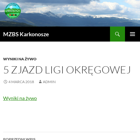
MZBS Karkonosze
PRZEJDŹ
MENU
DO
GŁÓWN
TREŚCI
WYNIKI NA ŻYWO
5 ZJAZD LIGI OKRĘGOWEJ
4 MARCA 2018
ADMIN
Wyniki na żywo
POPRZEDNI WPIS