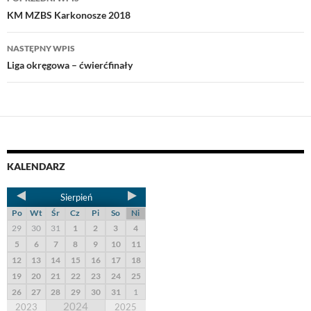
KM MZBS Karkonosze 2018
NASTĘPNY WPIS
Liga okręgowa – ćwierćfinały
KALENDARZ
Sierpień
Po
Wt
Śr
Cz
Pi
So
Ni
29
30
31
1
2
3
4
5
6
7
8
9
10
11
12
13
14
15
16
17
18
19
20
21
22
23
24
25
26
27
28
29
30
31
1
2024
2023
2025